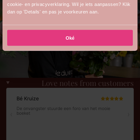
cookie- en privacyverklaring. Wil je iets aanpassen? Klik
dan op 'Details' en pas je voorkeuren aan.
Oké
Love notes from customers