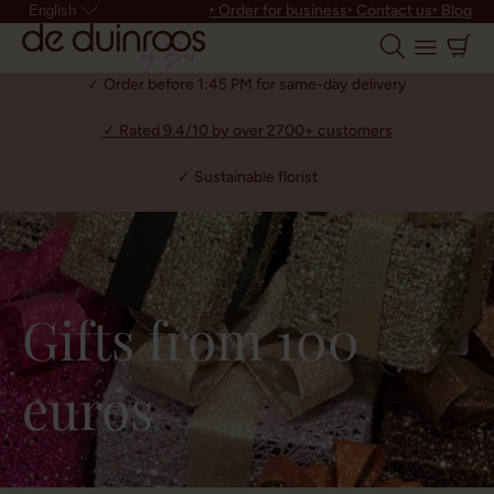
‣ Order for business
‣ Contact us
‣ Blog
English
✓ Order before 1:45 PM for same-day delivery
✓ Rated 9.4/10 by over 2700+ customers
✓ Sustainable florist
Home
Gifts from 100
euros