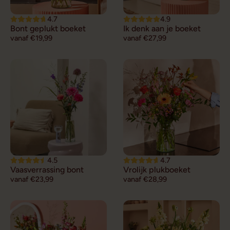
4.7
4.9
Bont geplukt boeket
Ik denk aan je boeket
vanaf €19,99
vanaf €27,99
4.5
4.7
Vaasverrassing bont
Vrolijk plukboeket
vanaf €23,99
vanaf €28,99