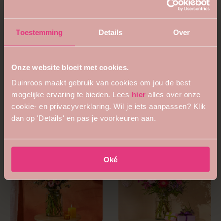
Toestemming
Details
Over
Onze website bloeit met cookies.
Duinroos maakt gebruik van cookies om jou de best
4.7
5
mogelijke ervaring te bieden. Lees
hier
alles over onze
Kleurexplosie boeket
Pastelboeket
cookie- en privacyverklaring. Wil je iets aanpassen? Klik
vanaf €52,99
vanaf €26,99
dan op 'Details' en pas je voorkeuren aan.
Oké