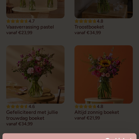
4.7
4.8
Vaasverrassing pastel
Troostboeket
vanaf €23,99
vanaf €34,99
4.6
4.8
Gefeliciteerd met jullie
Altijd zonnig boeket
trouwdag boeket
vanaf €21,99
vanaf €34,99