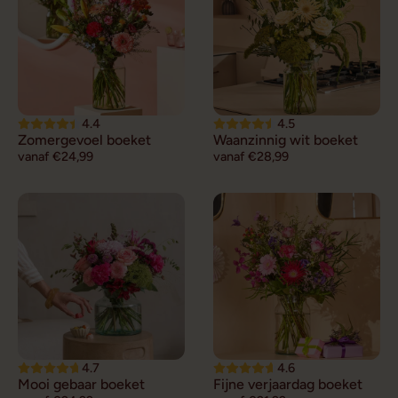
4.4
4.5
Zomergevoel boeket
Waanzinnig wit boeket
vanaf €24,99
vanaf €28,99
4.7
4.6
Mooi gebaar boeket
Fijne verjaardag boeket