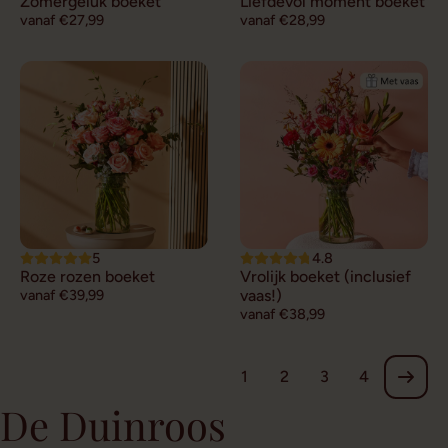
Zomergeluk boeket
Liefdevol moment boeket
vanaf €27,99
vanaf €28,99
5
4.8
Roze rozen boeket
Vrolijk boeket (inclusief
vanaf €39,99
vaas!)
vanaf €38,99
1
2
3
4
De Duinroos