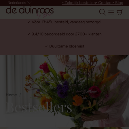
‣ Zakelijk bestellen
‣ Contact
‣ Blog
Nederlands
✓ Vóór 13:45u besteld, vandaag bezorgd!
✓ 9.4/10 beoordeeld door 2700+ klanten
✓ Duurzame bloemist
Home
Bestsellers