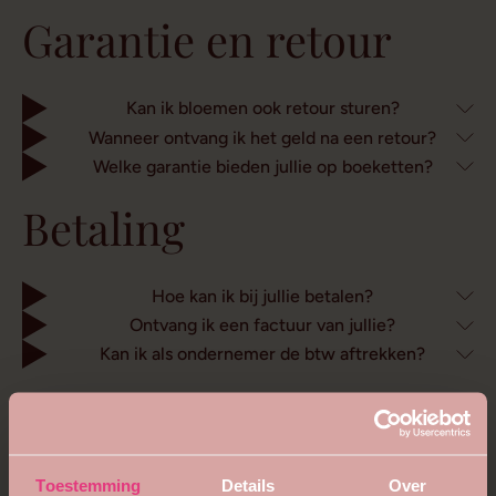
Garantie en retour
Kan ik bloemen ook retour sturen?
Wanneer ontvang ik het geld na een retour?
Welke garantie bieden jullie op boeketten?
Betaling
Hoe kan ik bij jullie betalen?
Ontvang ik een factuur van jullie?
Kan ik als ondernemer de btw aftrekken?
Duurzaamheid
Wat maakt De Duinroos tot een duurzame
Toestemming
Details
Over