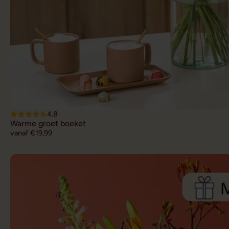
4.8
Warme groet boeket
vanaf €19,99