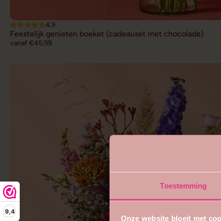
4.9
Feestelijk genieten boeket (cadeauset met chocolade)
vanaf €45,99
Toestemming
9,4
Onze website bloeit met coo