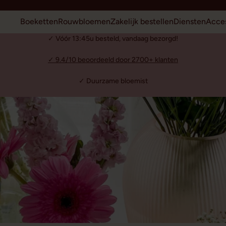
Boeketten
Rouwbloemen
Zakelijk bestellen
Diensten
Acces
✓ Vóór 13:45u besteld, vandaag bezorgd!
✓ 9.4/10 beoordeeld door 2700+ klanten
✓ Duurzame bloemist