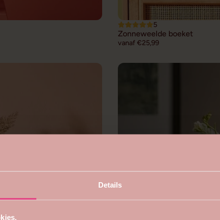
5
Zonneweelde boeket
vanaf €25,99
Details
kies.