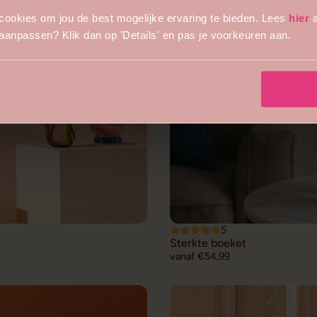
cookies om jou de best mogelijke ervaring te bieden. Lees
hier
a
s aanpassen? Klik dan op 'Details' en pas je voorkeuren aan.
5
Sterkte boeket
vanaf €54,99