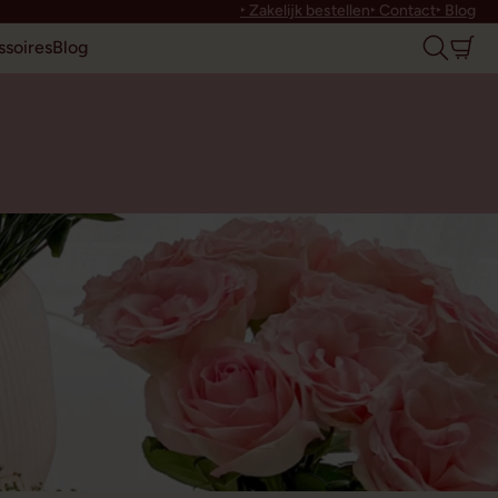
‣ Zakelijk bestellen
‣ Contact
‣ Blog
soires
Blog