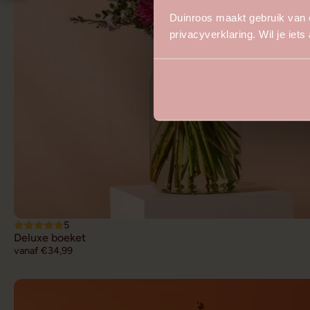
Duinroos maakt gebruik van 
privacyverklaring. Wil je iet
5
Deluxe boeket
vanaf €34,99