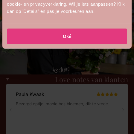
cookie- en privacyverklaring. Wil je iets aanpassen? Klik
dan op 'Details' en pas je voorkeuren aan.
Oké
Love notes van klanten