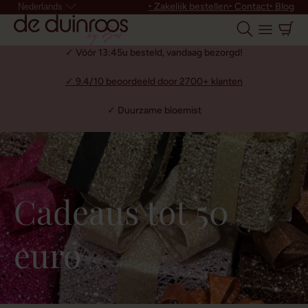
‣ Zakelijk bestellen
‣ Contact
‣ Blog
Nederlands
✓ Vóór 13:45u besteld, vandaag bezorgd!
✓ 9.4/10 beoordeeld door 2700+ klanten
✓ Duurzame bloemist
Home
Cadeaus tot 50
euro