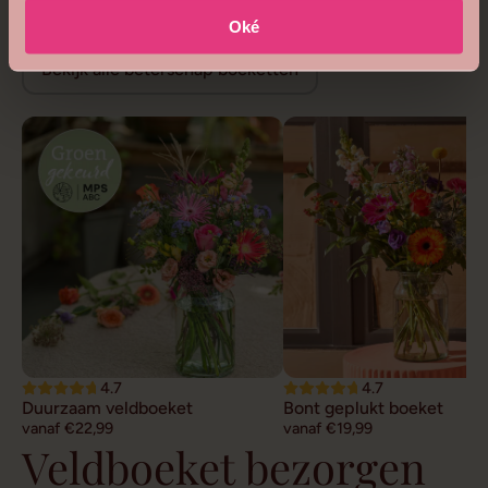
Beterschap bloemen
Oké
Bekijk alle beterschap boeketten
4.7
4.7
Duurzaam veldboeket
Bont geplukt boeket
vanaf €22,99
vanaf €19,99
Veldboeket bezorgen