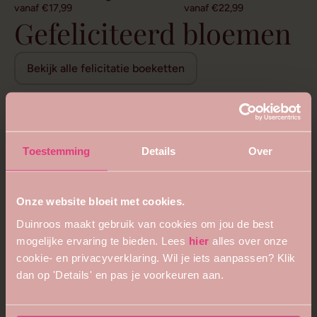
vanaf €17,99
vanaf €22,99
Gefeliciteerd bloemen
Bekijk alle felicitatie boeketten
Toestemming
Details
Over
Onze website bloeit met cookies.
Duinroos maakt gebruik van cookies om jou de best
mogelijke ervaring te bieden. Lees
hier
alles over onze
cookie- en privacyverklaring. Wil je iets aanpassen? Klik
dan op 'Details' en pas je voorkeuren aan.
5
4.8
Bijzonder royaal boeket
Bloemenweelde boeket
vanaf €68,99
vanaf €26,99