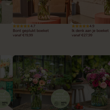
4.7
4.9
Bont geplukt boeket
Ik denk aan je boeket
vanaf €19,99
vanaf €27,99