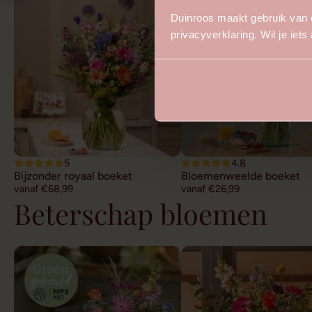
Duinroos maakt gebruik van 
privacyverklaring. Wil je iet
5
4.8
Bijzonder royaal boeket
Bloemenweelde boeket
vanaf €68,99
vanaf €26,99
Beterschap bloemen