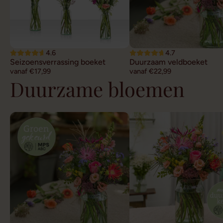
4.6
4.7
Seizoensverrassing boeket
Duurzaam veldboeket
vanaf €17,99
vanaf €22,99
Duurzame bloemen