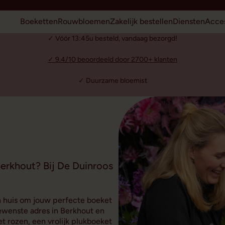
Boeketten
Rouwbloemen
Zakelijk bestellen
Diensten
Acces
✓ Vóór 13:45u besteld, vandaag bezorgd!
✓ 9.4/10 beoordeeld door 2700+ klanten
✓ Duurzame bloemist
erkhout? Bij De Duinroos
n huis om jouw perfecte boeket
ewenste adres in Berkhout en
t rozen, een vrolijk plukboeket