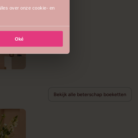
lles over onze cookie- en
Oké
Bekijk alle beterschap boeketten