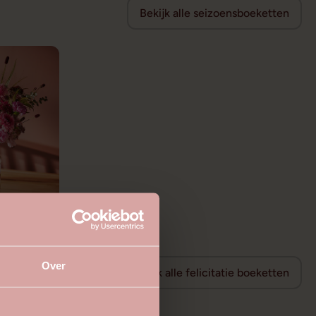
Bekijk alle seizoensboeketten
Over
Bekijk alle felicitatie boeketten