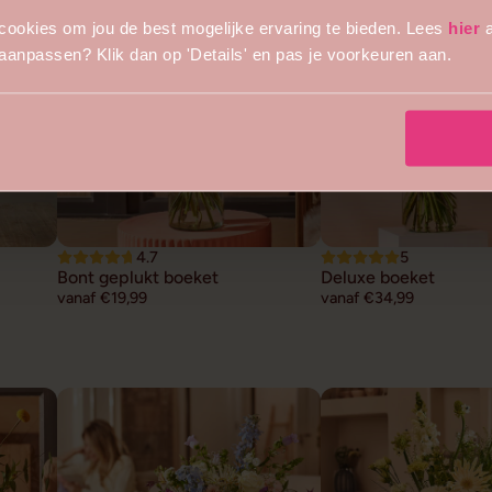
cookies om jou de best mogelijke ervaring te bieden. Lees
hier
a
s aanpassen? Klik dan op 'Details' en pas je voorkeuren aan.
4.7
5
Bont geplukt boeket
Deluxe boeket
vanaf €19,99
vanaf €34,99