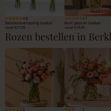
4.6
4.7
Seizoensverrassing boeket
Bont geplukt boeket
vanaf €17,99
vanaf €19,99
Rozen bestellen in Berk
5
3