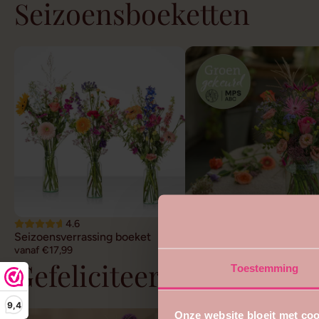
Seizoensboeketten
4.6
4.7
Seizoensverrassing boeket
Duurzaam veldboeket
vanaf €17,99
vanaf €22,99
Gefeliciteerd bloemen
Toestemming
9,4
Onze website bloeit met coo