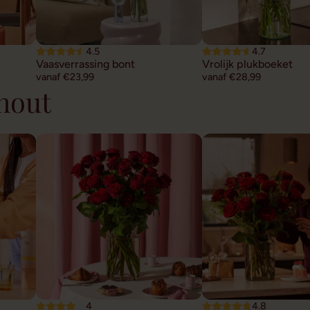
4.5
4.7
Vaasverrassing bont
Vrolijk plukboeket
vanaf €23,99
vanaf €28,99
hout
4
4.8