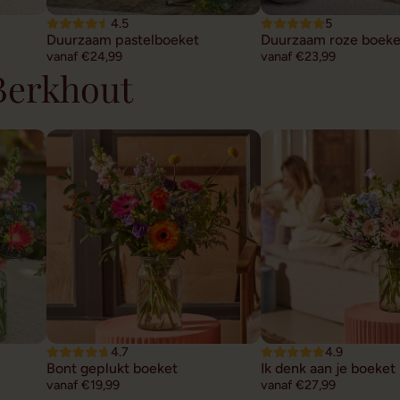
4.5
5
Duurzaam pastelboeket
Duurzaam roze boeke
vanaf €24,99
vanaf €23,99
 Berkhout
4.7
4.9
Bont geplukt boeket
Ik denk aan je boeket
vanaf €19,99
vanaf €27,99