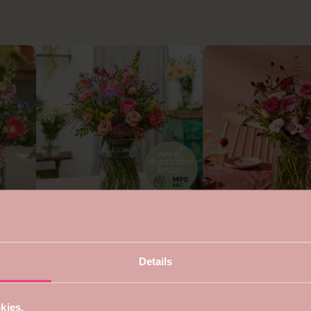
4.7
5
Duurzaam rond boeket
Voor mama boeket
vanaf €22,99
vanaf €24,99
Details
kies.