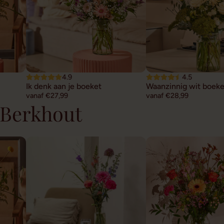
4.9
4.5
Ik denk aan je boeket
Waanzinnig wit boeke
vanaf €27,99
vanaf €28,99
 Berkhout