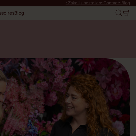
‣ Zakelijk bestellen
‣ Contact
‣ Blog
soires
Blog