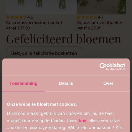
4.6
4.7
Seizoensverrassing boeket
Duurzaam veldboeket
vanaf €17,99
vanaf €22,99
Gefeliciteerd bloemen
Bekijk alle felicitatie boeketten
Toestemming
Details
Over
Onze website bloeit met cookies.
Duinroos maakt gebruik van cookies om jou de best
mogelijke ervaring te bieden. Lees
hier
alles over onze
cookie- en privacyverklaring. Wil je iets aanpassen? Klik