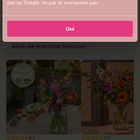
dan op 'Details' en pas je voorkeuren aan.
5
4.8
Bijzonder royaal boeket
Bloemenweelde boeket
vanaf €68,99
vanaf €26,99
Beterschap bloemen
Oké
Bekijk alle beterschap boeketten
4.7
4.7