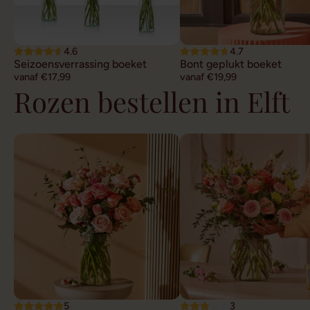
4.6
4.7
Seizoensverrassing boeket
Bont geplukt boeket
vanaf €17,99
vanaf €19,99
Rozen bestellen in Elft
5
3