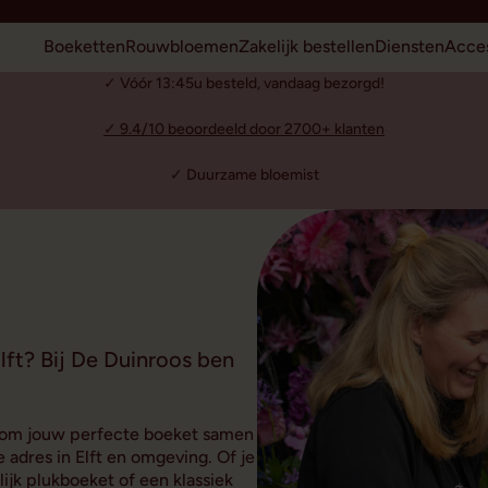
Boeketten
Rouwbloemen
Zakelijk bestellen
Diensten
Acces
✓ Vóór 13:45u besteld, vandaag bezorgd!
✓ 9.4/10 beoordeeld door 2700+ klanten
✓ Duurzame bloemist
lft? Bij De Duinroos ben
is om jouw perfecte boeket samen
adres in Elft en omgeving. Of je
ijk plukboeket of een klassiek