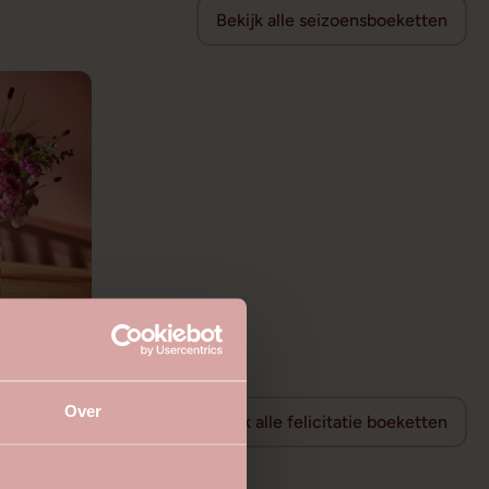
Bekijk alle seizoensboeketten
Over
Bekijk alle felicitatie boeketten