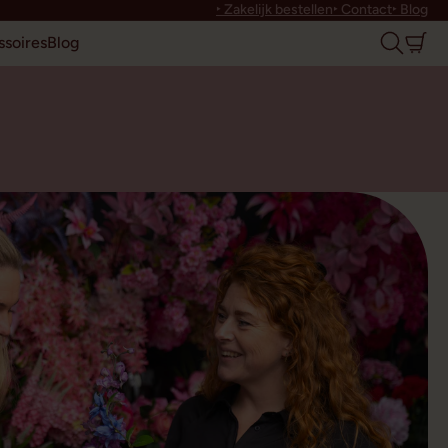
‣ Zakelijk bestellen
‣ Contact
‣ Blog
soires
Blog