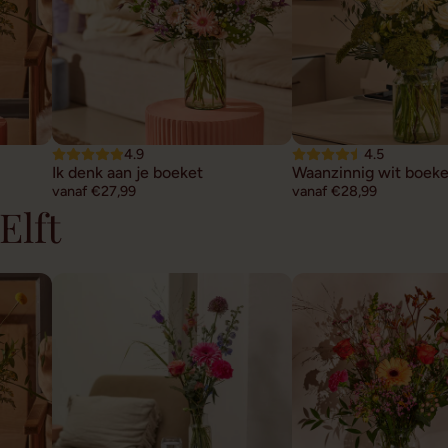
4.9
4.5
Ik denk aan je boeket
Waanzinnig wit boeke
vanaf €27,99
vanaf €28,99
Elft