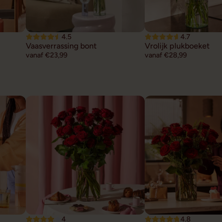
4.5
4.7
Vaasverrassing bont
Vrolijk plukboeket
vanaf €23,99
vanaf €28,99
4
4.8