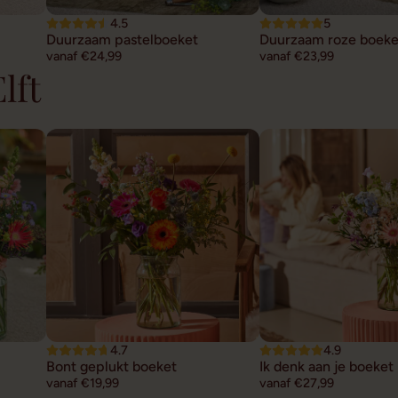
4.5
5
Duurzaam pastelboeket
Duurzaam roze boeke
vanaf €24,99
vanaf €23,99
lft
4.7
4.9
Bont geplukt boeket
Ik denk aan je boeket
vanaf €19,99
vanaf €27,99