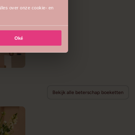
lles over onze cookie- en
Oké
Bekijk alle beterschap boeketten