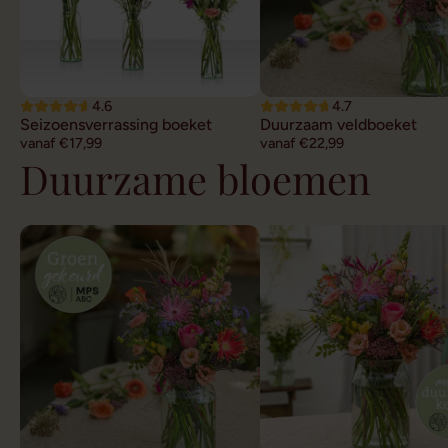
4.6
4.7
Seizoensverrassing boeket
Duurzaam veldboeket
vanaf €17,99
vanaf €22,99
Duurzame bloemen