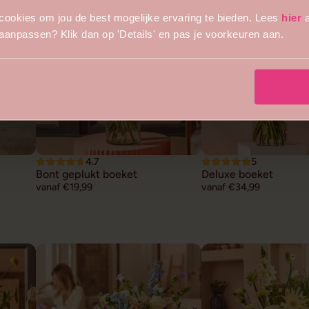
cookies om jou de best mogelijke ervaring te bieden. Lees
hier
a
s aanpassen? Klik dan op 'Details' en pas je voorkeuren aan.
4.7
5
Bont geplukt boeket
Deluxe boeket
vanaf €19,99
vanaf €34,99