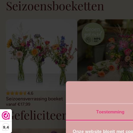
Seizoensboeketten
4.6
4.7
Seizoensverrassing boeket
Duurzaam veldboeket
vanaf €17,99
vanaf €22,99
Gefeliciteerd bloemen
Toestemming
9,4
Onze website bloeit met coo