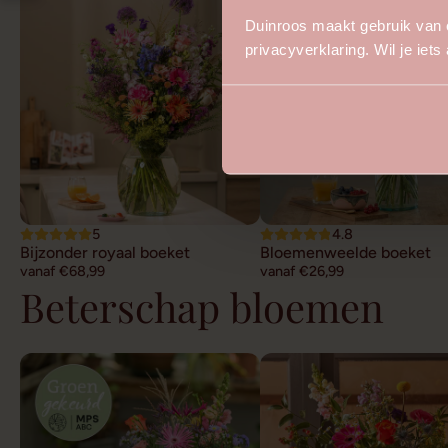
Duinroos maakt gebruik van 
privacyverklaring. Wil je iet
5
4.8
Bijzonder royaal boeket
Bloemenweelde boeket
vanaf €68,99
vanaf €26,99
Beterschap bloemen