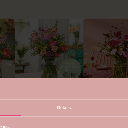
4.7
5
Duurzaam rond boeket
Voor mama boeket
vanaf €22,99
vanaf €24,99
Details
kies.