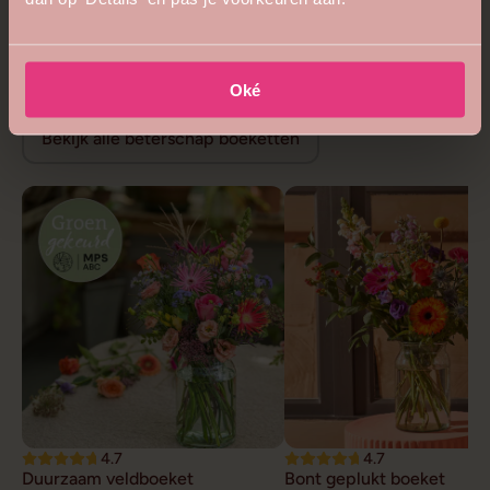
5
4.8
Bijzonder royaal boeket
Bloemenweelde boeket
vanaf €68,99
vanaf €26,99
Beterschap bloemen
Oké
Bekijk alle beterschap boeketten
4.7
4.7
Duurzaam veldboeket
Bont geplukt boeket