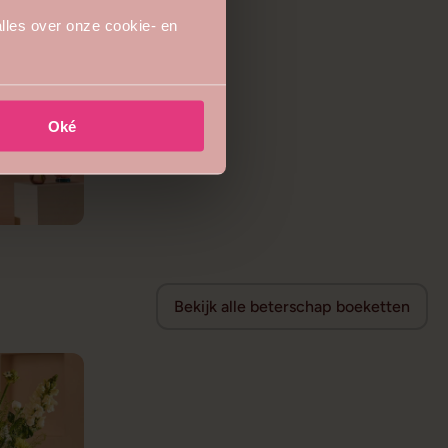
lles over onze cookie- en
Oké
Bekijk alle beterschap boeketten