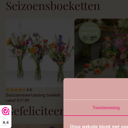
Seizoensboeketten
4.6
4.7
Seizoensverrassing boeket
Duurzaam veldboeket
vanaf €17,99
vanaf €22,99
Gefeliciteerd bloemen
Toestemming
9,4
Onze website bloeit met coo