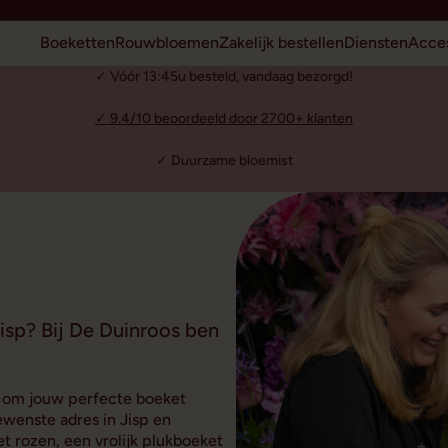
Boeketten
Rouwbloemen
Zakelijk bestellen
Diensten
Acces
✓ Vóór 13:45u besteld, vandaag bezorgd!
✓ 9.4/10 beoordeeld door 2700+ klanten
✓ Duurzame bloemist
isp? Bij De Duinroos ben
is om jouw perfecte boeket
wenste adres in Jisp en
t rozen, een vrolijk plukboeket