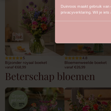
Duinroos maakt gebruik van 
privacyverklaring. Wil je iet
5
4.8
Bijzonder royaal boeket
Bloemenweelde boeket
vanaf €68,99
vanaf €26,99
Beterschap bloemen