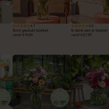
4.7
4.9
Bont geplukt boeket
Ik denk aan je boeket
vanaf €19,99
vanaf €27,99