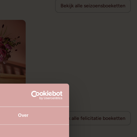
Bekijk alle seizoensboeketten
Over
Bekijk alle felicitatie boeketten