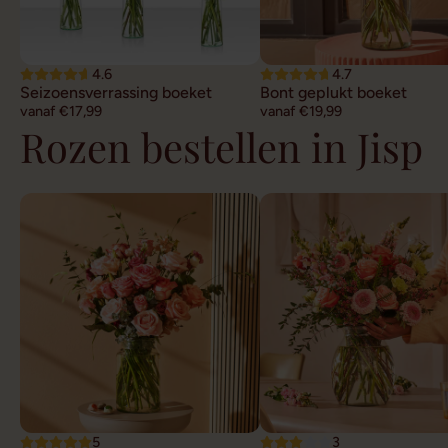
4.6
4.7
Seizoensverrassing boeket
Bont geplukt boeket
vanaf €17,99
vanaf €19,99
Rozen bestellen in Jisp
5
3