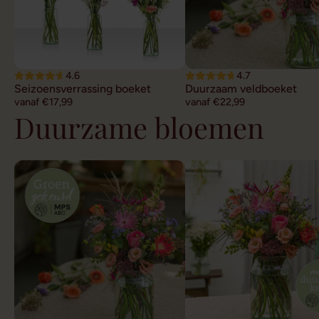
4.6
4.7
Seizoensverrassing boeket
Duurzaam veldboeket
vanaf €17,99
vanaf €22,99
Duurzame bloemen