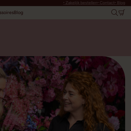
‣ Zakelijk bestellen
‣ Contact
‣ Blog
soires
Blog