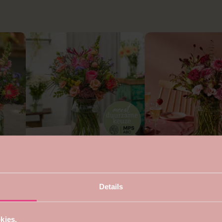
4.7
5
Duurzaam rond boeket
Voor mama boeket
vanaf €22,99
vanaf €24,99
Details
kies.