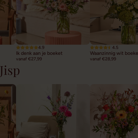
4.9
4.5
Ik denk aan je boeket
Waanzinnig wit boeke
vanaf €27,99
vanaf €28,99
Jisp