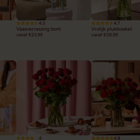
4.5
4.7
Vaasverrassing bont
Vrolijk plukboeket
vanaf €23,99
vanaf €28,99
4
4.8