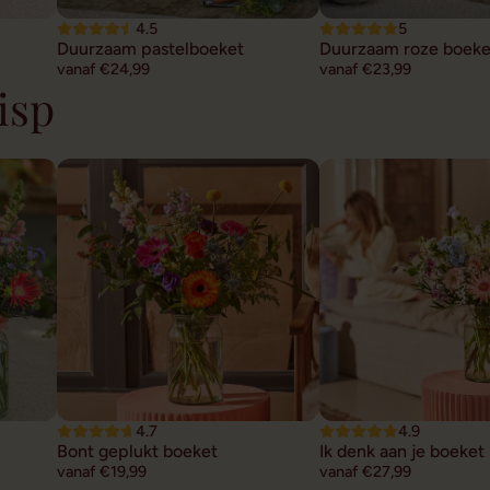
4.5
5
Duurzaam pastelboeket
Duurzaam roze boeke
vanaf €24,99
vanaf €23,99
isp
4.7
4.9
Bont geplukt boeket
Ik denk aan je boeket
vanaf €19,99
vanaf €27,99