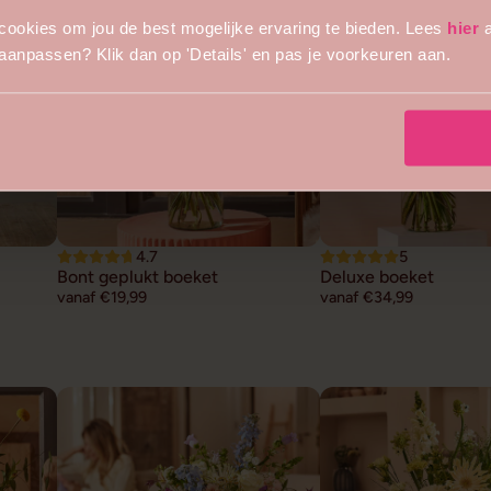
cookies om jou de best mogelijke ervaring te bieden. Lees
hier
a
s aanpassen? Klik dan op 'Details' en pas je voorkeuren aan.
4.7
5
Bont geplukt boeket
Deluxe boeket
vanaf €19,99
vanaf €34,99