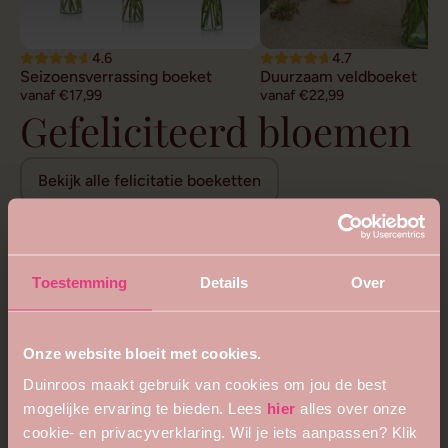
4.6
4.7
Seizoensverrassing boeket
Duurzaam veldboeket
vanaf €17,99
vanaf €22,99
Gefeliciteerd bloemen
Bekijk alle felicitatie boeketten
Toestemming
Details
Over
Onze website bloeit met cookies.
Duinroos maakt gebruik van cookies om jou de best
mogelijke ervaring te bieden. Lees
hier
alles over onze
cookie- en privacyverklaring. Wil je iets aanpassen? Klik