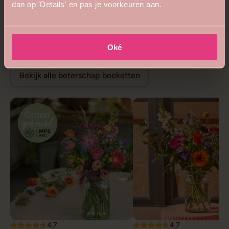
dan op 'Details' en pas je voorkeuren aan.
5
4.8
Bijzonder royaal boeket
Bloemenweelde boeket
vanaf €68,99
vanaf €26,99
Beterschap bloemen
Oké
Bekijk alle beterschap boeketten
4.7
4.7