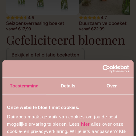
4.6
4.7
Seizoensverrassing boeket
Duurzaam veldboeket
vanaf €17,99
vanaf €22,99
Gefeliciteerd bloemen
Bekijk alle felicitatie boeketten
Toestemming
Details
Over
Onze website bloeit met cookies.
Duinroos maakt gebruik van cookies om jou de best
mogelijke ervaring te bieden. Lees
hier
alles over onze
cookie- en privacyverklaring. Wil je iets aanpassen? Klik