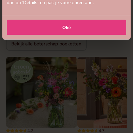
dan op 'Details' en pas je voorkeuren aan.
5
4.8
Bijzonder royaal boeket
Bloemenweelde boeket
vanaf €68,99
vanaf €26,99
Beterschap bloemen
Oké
Bekijk alle beterschap boeketten
4.7
4.7