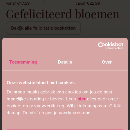
vanaf €17,99
vanaf €22,99
Gefeliciteerd bloemen
Bekijk alle felicitatie boeketten
Toestemming
Details
Over
Onze website bloeit met cookies.
Duinroos maakt gebruik van cookies om jou de best
mogelijke ervaring te bieden. Lees
hier
alles over onze
cookie- en privacyverklaring. Wil je iets aanpassen? Klik
dan op 'Details' en pas je voorkeuren aan.
5
4.8
Bijzonder royaal boeket
Bloemenweelde boeket
vanaf €68,99
vanaf €26,99