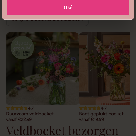
Beterschap bloemen
Oké
Bekijk alle beterschap boeketten
4.7
4.7
Duurzaam veldboeket
Bont geplukt boeket
vanaf €22,99
vanaf €19,99
Veldboeket bezorgen