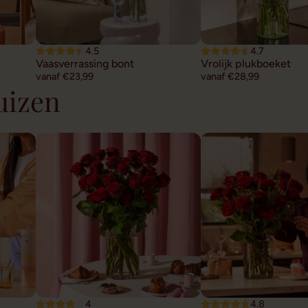
4.5
4.7
Vaasverrassing bont
Vrolijk plukboeket
vanaf €23,99
vanaf €28,99
uizen
4
4.8