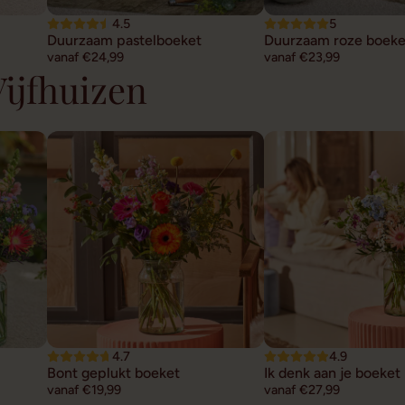
4.5
5
Duurzaam pastelboeket
Duurzaam roze boeke
vanaf €24,99
vanaf €23,99
Vijfhuizen
4.7
4.9
Bont geplukt boeket
Ik denk aan je boeket
vanaf €19,99
vanaf €27,99