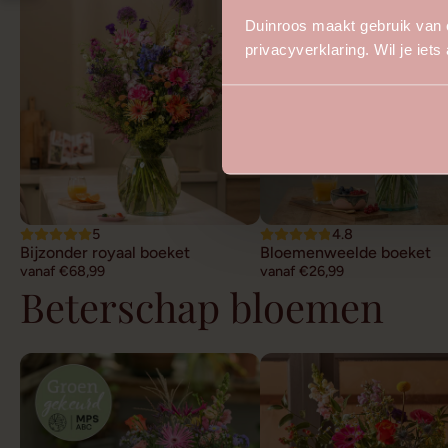
Duinroos maakt gebruik van 
privacyverklaring. Wil je iet
5
4.8
Bijzonder royaal boeket
Bloemenweelde boeket
vanaf €68,99
vanaf €26,99
Beterschap bloemen