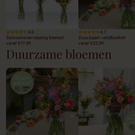
4.6
4.7
Seizoensverrassing boeket
Duurzaam veldboeket
vanaf €17,99
vanaf €22,99
Duurzame bloemen