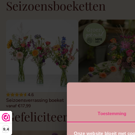
Seizoensboeketten
4.6
4.7
Seizoensverrassing boeket
Duurzaam veldboeket
vanaf €17,99
vanaf €22,99
Gefeliciteerd bloemen
Toestemming
9,4
Onze website bloeit met coo