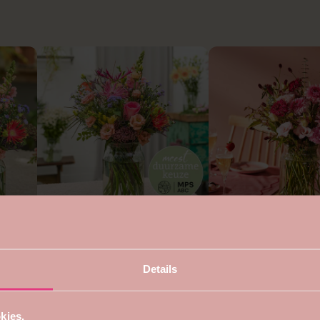
4.7
5
Duurzaam rond boeket
Voor mama boeket
vanaf €22,99
vanaf €24,99
Details
kies.