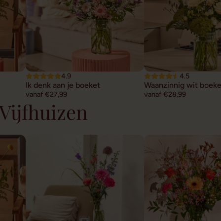
4.9
4.5
Ik denk aan je boeket
Waanzinnig wit boeke
vanaf €27,99
vanaf €28,99
Vijfhuizen