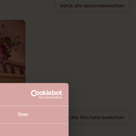
Bekijk alle seizoensboeketten
Over
Bekijk alle felicitatie boeketten