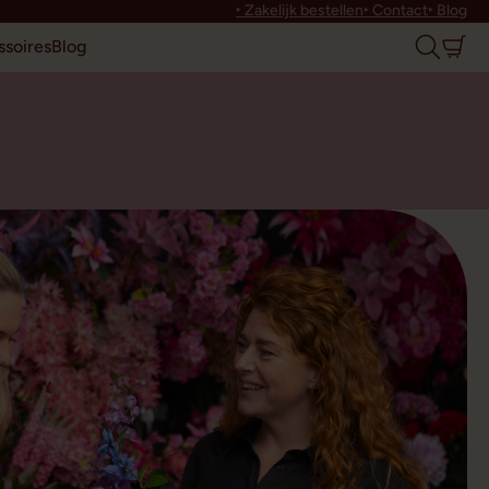
‣ Zakelijk bestellen
‣ Contact
‣ Blog
soires
Blog