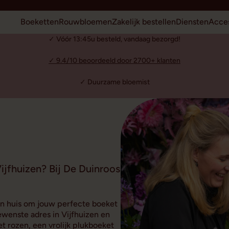
Boeketten
Rouwbloemen
Zakelijk bestellen
Diensten
Acces
✓ Vóór 13:45u besteld, vandaag bezorgd!
✓ 9.4/10 beoordeeld door 2700+ klanten
✓ Duurzame bloemist
ijfhuizen? Bij De Duinroos
 in huis om jouw perfecte boeket
wenste adres in Vijfhuizen en
t rozen, een vrolijk plukboeket