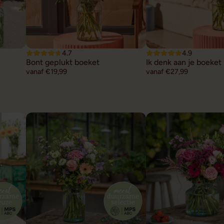
4.7
4.9
Bont geplukt boeket
Ik denk aan je boeket
vanaf €19,99
vanaf €27,99