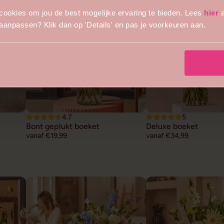
cookies om jou de best mogelijke ervaring te bieden. Lees
hier
a
s aanpassen? Klik dan op 'Details' en pas je voorkeuren aan.
4.7
5
Bont geplukt boeket
Deluxe boeket
vanaf €19,99
vanaf €34,99