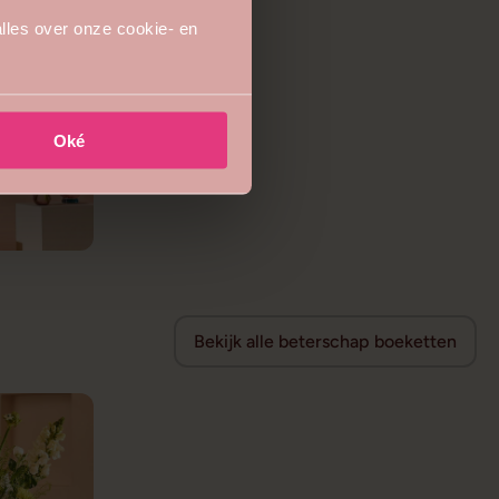
lles over onze cookie- en
Oké
Bekijk alle beterschap boeketten