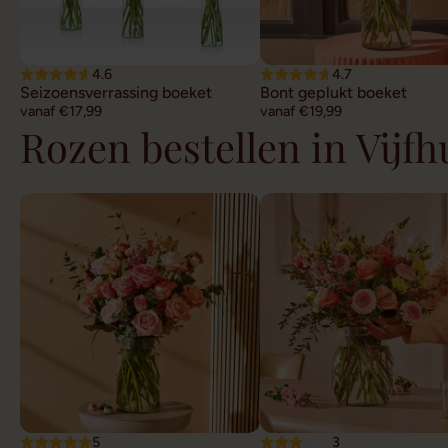
4.6
4.7
Seizoensverrassing boeket
Bont geplukt boeket
vanaf €17,99
vanaf €19,99
Rozen bestellen in Vijfh
5
3