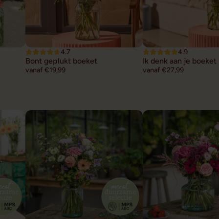
4.7
4.9
Bont geplukt boeket
Ik denk aan je boeket
vanaf €19,99
vanaf €27,99