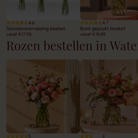
4.6
4.7
Seizoensverrassing boeket
Bont geplukt boeket
vanaf €17,99
vanaf €19,99
Rozen bestellen in Wat
5
3