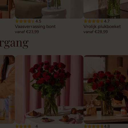
4.5
4.7
Vaasverrassing bont
Vrolijk plukboeket
vanaf €23,99
vanaf €28,99
ergang
4
4.8