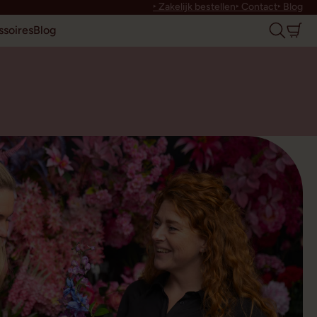
‣ Zakelijk bestellen
‣ Contact
‣ Blog
soires
Blog