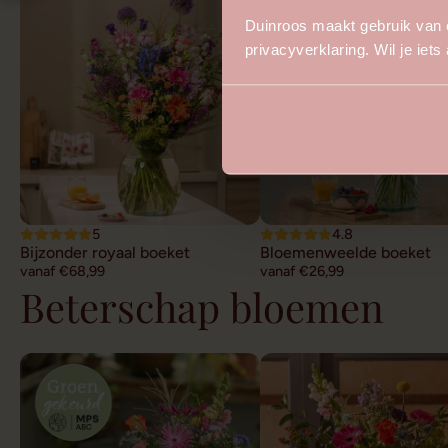
Duinroos maakt gebruik van 
privacyverklaring. Wil je iet
5
4.8
Bijzonder royaal boeket
Bloemenweelde boeket
vanaf €68,99
vanaf €26,99
Beterschap bloemen