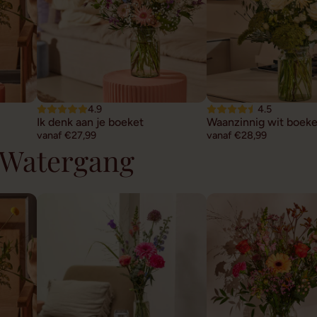
4.9
4.5
Ik denk aan je boeket
Waanzinnig wit boeke
vanaf €27,99
vanaf €28,99
 Watergang