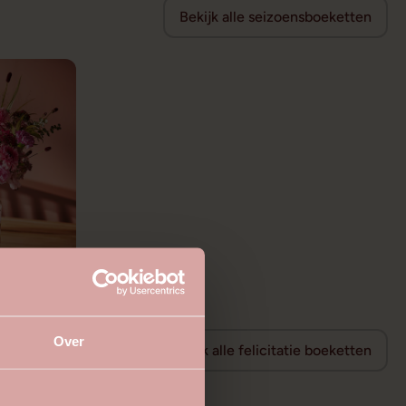
Bekijk alle seizoensboeketten
Over
Bekijk alle felicitatie boeketten