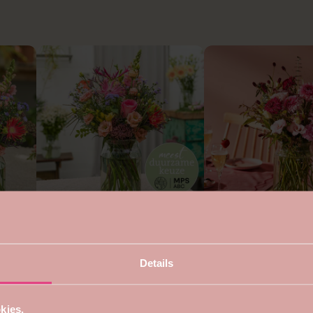
4.7
5
Duurzaam rond boeket
Voor mama boeket
vanaf €22,99
vanaf €24,99
Details
kies.