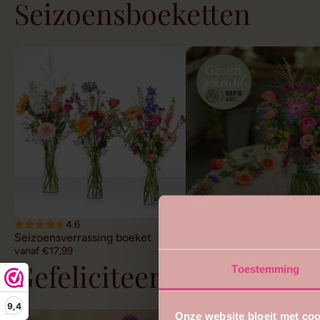
Seizoensboeketten
4.6
4.7
Seizoensverrassing boeket
Duurzaam veldboeket
vanaf €17,99
vanaf €22,99
Gefeliciteerd bloemen
Toestemming
9,4
Onze website bloeit met coo