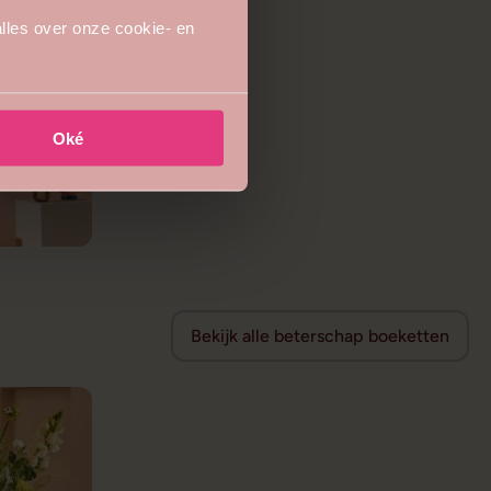
lles over onze cookie- en
Oké
Bekijk alle beterschap boeketten