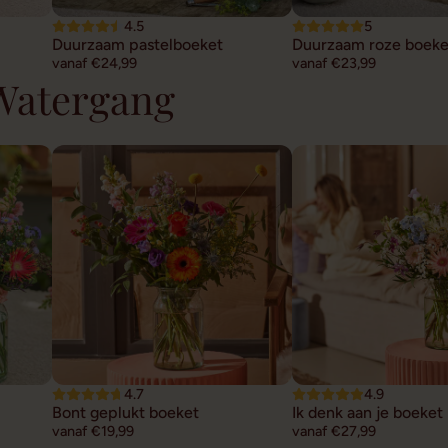
4.5
5
Duurzaam pastelboeket
Duurzaam roze boeke
vanaf €24,99
vanaf €23,99
 Watergang
4.7
4.9
Bont geplukt boeket
Ik denk aan je boeket
vanaf €19,99
vanaf €27,99