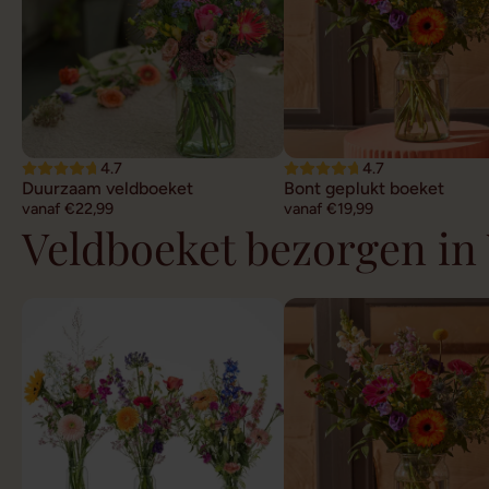
4.7
4.7
Duurzaam veldboeket
Bont geplukt boeket
vanaf €22,99
vanaf €19,99
Veldboeket bezorgen in