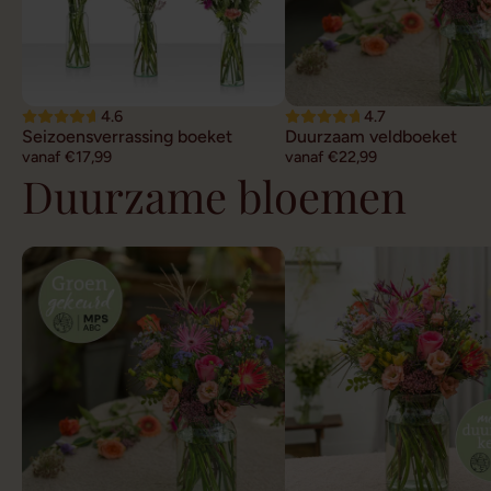
4.6
4.7
Seizoensverrassing boeket
Duurzaam veldboeket
vanaf €17,99
vanaf €22,99
Duurzame bloemen