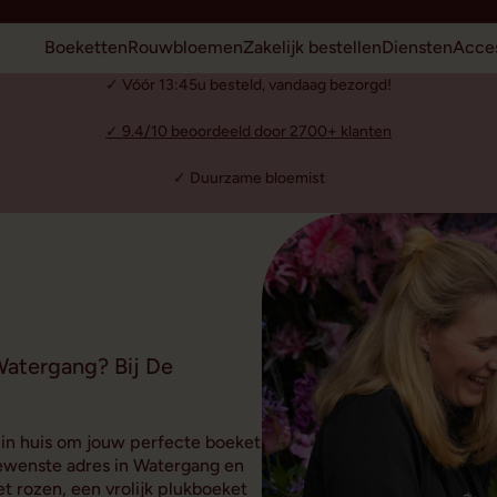
Boeketten
Rouwbloemen
Zakelijk bestellen
Diensten
Acces
✓ Vóór 13:45u besteld, vandaag bezorgd!
✓ 9.4/10 beoordeeld door 2700+ klanten
✓ Duurzame bloemist
Watergang? Bij De
 in huis om jouw perfecte boeket
ewenste adres in Watergang en
t rozen, een vrolijk plukboeket