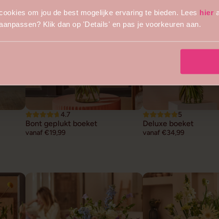
cookies om jou de best mogelijke ervaring te bieden. Lees
hier
a
s aanpassen? Klik dan op 'Details' en pas je voorkeuren aan.
4.7
5
Bont geplukt boeket
Deluxe boeket
vanaf €19,99
vanaf €34,99