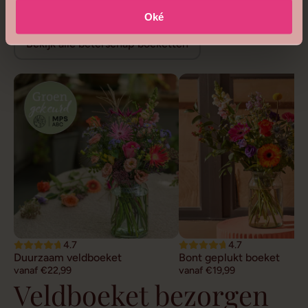
Beterschap bloemen
Oké
Bekijk alle beterschap boeketten
4.7
4.7
Duurzaam veldboeket
Bont geplukt boeket
vanaf €22,99
vanaf €19,99
Veldboeket bezorgen