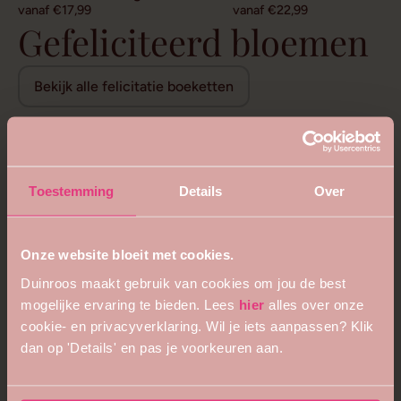
vanaf €17,99
vanaf €22,99
Gefeliciteerd bloemen
Bekijk alle felicitatie boeketten
Toestemming
Details
Over
Onze website bloeit met cookies.
Duinroos maakt gebruik van cookies om jou de best
mogelijke ervaring te bieden. Lees
hier
alles over onze
cookie- en privacyverklaring. Wil je iets aanpassen? Klik
dan op 'Details' en pas je voorkeuren aan.
5
4.8
Bijzonder royaal boeket
Bloemenweelde boeket
vanaf €68,99
vanaf €26,99