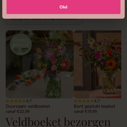
Beterschap bloemen
Oké
Bekijk alle beterschap boeketten
4.7
4.7
Duurzaam veldboeket
Bont geplukt boeket
vanaf €22,99
vanaf €19,99
Veldboeket bezorgen