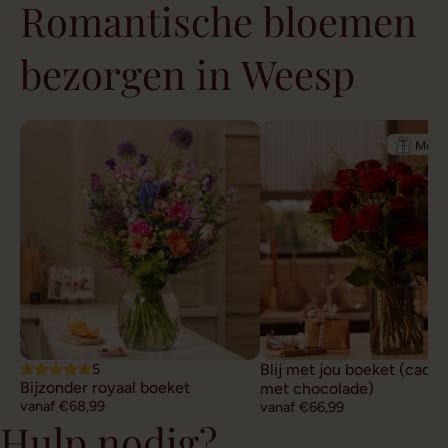
Romantische bloemen
bezorgen in Weesp
5
Blij met jou boeket (cade
Bijzonder royaal boeket
met chocolade)
vanaf €68,99
vanaf €66,99
Hulp nodig?