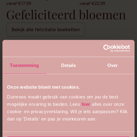
vanaf €17,99
vanaf €22,99
Gefeliciteerd bloemen
Bekijk alle felicitatie boeketten
Toestemming
Details
Over
Onze website bloeit met cookies.
Duinroos maakt gebruik van cookies om jou de best
mogelijke ervaring te bieden. Lees
hier
alles over onze
cookie- en privacyverklaring. Wil je iets aanpassen? Klik
dan op 'Details' en pas je voorkeuren aan.
5
4.8
Bijzonder royaal boeket
Bloemenweelde boeket
vanaf €68,99
vanaf €26,99