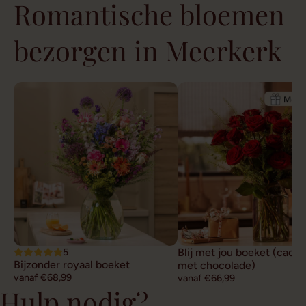
Romantische bloemen
bezorgen in Meerkerk
5
Blij met jou boeket (cade
Bijzonder royaal boeket
met chocolade)
vanaf €68,99
vanaf €66,99
Hulp nodig?