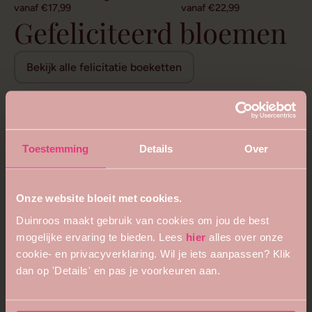
vanaf €17,99
vanaf €22,99
Gefeliciteerd bloemen
Bekijk alle felicitatie boeketten
Toestemming
Details
Over
Onze website bloeit met cookies.
Duinroos maakt gebruik van cookies om jou de best
mogelijke ervaring te bieden. Lees
hier
alles over onze
cookie- en privacyverklaring. Wil je iets aanpassen? Klik
dan op 'Details' en pas je voorkeuren aan.
5
4.8
Bijzonder royaal boeket
Bloemenweelde boeket
vanaf €68,99
vanaf €26,99