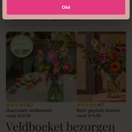
Beterschap bloemen
Oké
Bekijk alle beterschap boeketten
4.7
4.7
Duurzaam veldboeket
Bont geplukt boeket
vanaf €22,99
vanaf €19,99
Veldboeket bezorgen