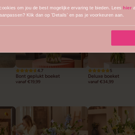
cookies om jou de best mogelijke ervaring te bieden. Lees
hier
a
s aanpassen? Klik dan op 'Details' en pas je voorkeuren aan.
4.7
5
Bont geplukt boeket
Deluxe boeket
vanaf €19,99
vanaf €34,99