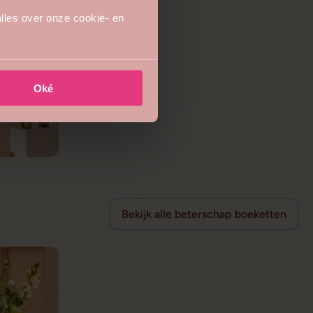
lles over onze cookie- en
Oké
Bekijk alle beterschap boeketten