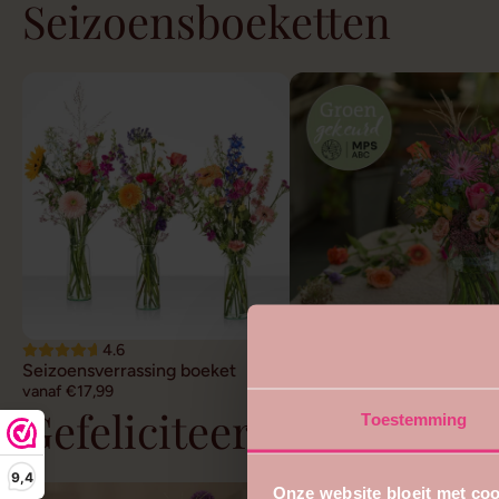
Seizoensboeketten
4.6
4.7
Seizoensverrassing boeket
Duurzaam veldboeket
vanaf €17,99
vanaf €22,99
Gefeliciteerd bloemen
Toestemming
9,4
Onze website bloeit met coo