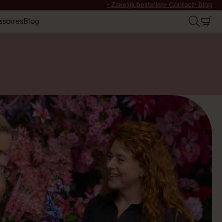
‣ Zakelijk bestellen
‣ Contact
‣ Blog
soires
Blog