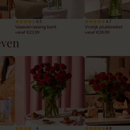
4.5
4.7
Vaasverrassing bont
Vrolijk plukboeket
vanaf €23,99
vanaf €28,99
even
4
4.8