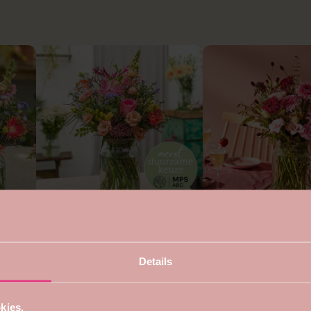
4.7
5
Duurzaam rond boeket
Voor mama boeket
vanaf €22,99
vanaf €24,99
Details
kies.