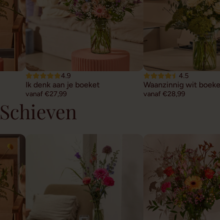
4.9
4.5
Ik denk aan je boeket
Waanzinnig wit boeke
vanaf €27,99
vanaf €28,99
 Schieven