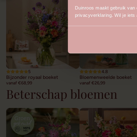
Duinroos maakt gebruik van 
privacyverklaring. Wil je iet
5
4.8
Bijzonder royaal boeket
Bloemenweelde boeket
vanaf €68,99
vanaf €26,99
Beterschap bloemen