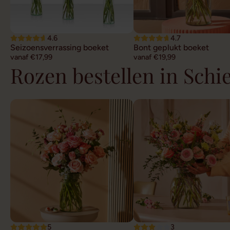
4.6
4.7
Seizoensverrassing boeket
Bont geplukt boeket
vanaf €17,99
vanaf €19,99
Rozen bestellen in Schi
5
3