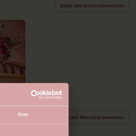
Bekijk alle seizoensboeketten
Over
Bekijk alle felicitatie boeketten