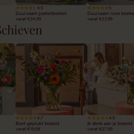
4.5
5
Duurzaam pastelboeket
Duurzaam roze boeke
vanaf €24,99
vanaf €23,99
Schieven
4.7
4.9
Bont geplukt boeket
Ik denk aan je boeket
vanaf €19,99
vanaf €27,99