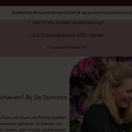
Boeketten
Rouwbloemen
Zakelijk bestellen
Diensten
Acces
✓ Vóór 13:45u besteld, vandaag bezorgd!
✓ 9.4/10 beoordeeld door 2700+ klanten
✓ Duurzame bloemist
chieven? Bij De Duinroos
n huis om jouw perfecte boeket
ewenste adres in Schieven en
t rozen, een vrolijk plukboeket