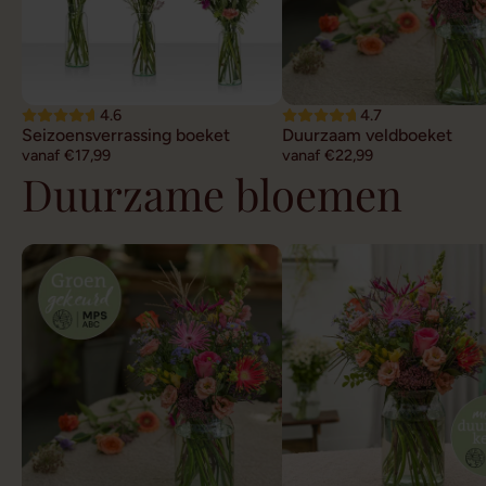
4.6
4.7
Seizoensverrassing boeket
Duurzaam veldboeket
vanaf €17,99
vanaf €22,99
Duurzame bloemen