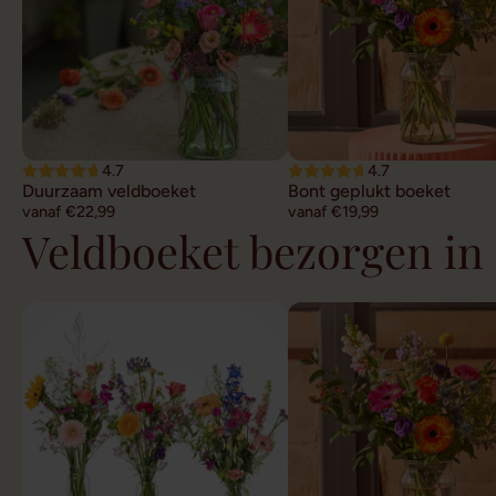
4.7
4.7
Duurzaam veldboeket
Bont geplukt boeket
vanaf €22,99
vanaf €19,99
Veldboeket bezorgen in