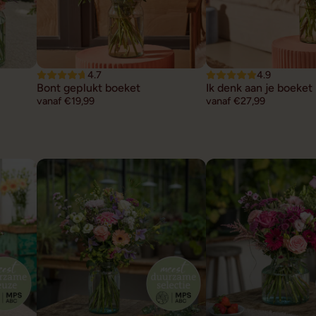
4.7
4.9
Bont geplukt boeket
Ik denk aan je boeket
vanaf €19,99
vanaf €27,99