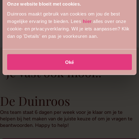
Onze website bloeit met cookies.
Duinroos maakt gebruik van cookies om jou de best
mogelijke ervaring te bieden. Lees
hier
alles over onze
cookie- en privacyverklaring. Wil je iets aanpassen? Klik
dan op 'Details' en pas je voorkeuren aan.
Deze accessoires vind
Oké
je vast ook mooi..
De Duinroos
Ons team staat 6 dagen per week voor je klaar om je te
helpen bij het maken van de juiste keuze of om je vragen te
beantwoorden. Happy to help!