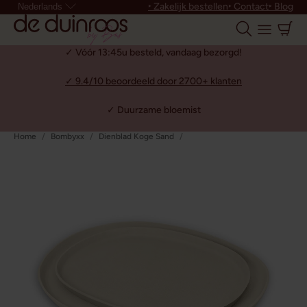
‣ Zakelijk bestellen
‣ Contact
‣ Blog
Nederlands
✓ Vóór 13:45u besteld, vandaag bezorgd!
✓ 9.4/10 beoordeeld door 2700+ klanten
✓ Duurzame bloemist
Home
Bombyxx
Dienblad Koge Sand