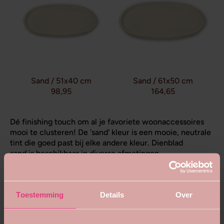
Sand / 51x40 cm
Sand / 61x50 cm
98,95
164,65
Dé finishing touch om al je favoriete woonaccessoires
mooi te clusteren! De 'sand' kleur is een mooie, neutrale
tint die goed past bij elke andere kleur. Dienblad
sand is beschikbaar in diverse afmetingen.
Toestemming
Details
Over
✓ Gratis verzending vanaf 50 EUR
✓ Indien op voorraad, dezelfde werkdag verzonden!
✓ 9.4/10 beoordeeld door 2700+ klanten