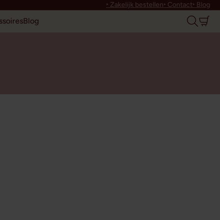
‣ Zakelijk bestellen
‣ Contact
‣ Blog
soires
Blog