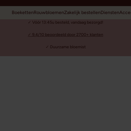
Boeketten
Rouwbloemen
Zakelijk bestellen
Diensten
Acces
✓ Vóór 13:45u besteld, vandaag bezorgd!
✓ 9.4/10 beoordeeld door 2700+ klanten
✓ Duurzame bloemist