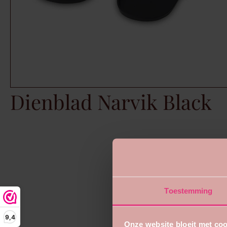
Dienblad Narvik Black
Toestemming
9,4
Onze website bloeit met coo