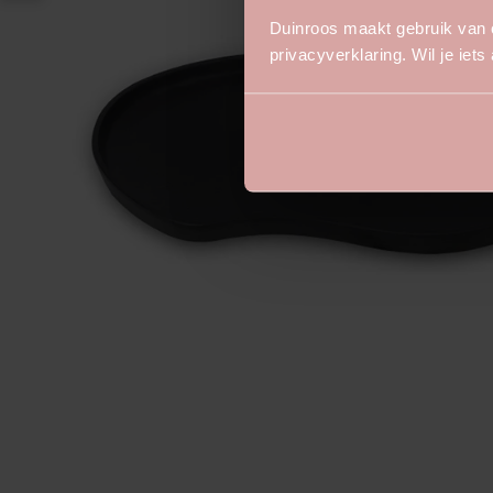
Duinroos maakt gebruik van 
privacyverklaring. Wil je iet