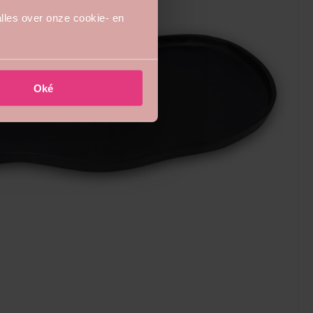
lles over onze cookie- en
Oké