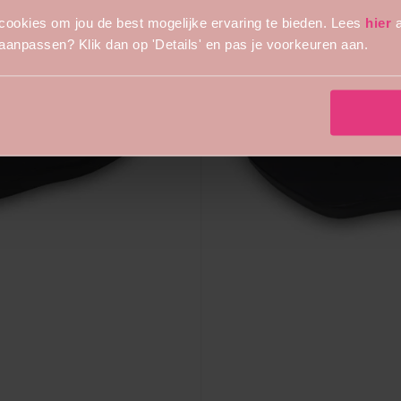
cookies om jou de best mogelijke ervaring te bieden. Lees
hier
a
s aanpassen? Klik dan op 'Details' en pas je voorkeuren aan.