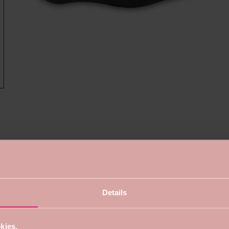
Details
kies.