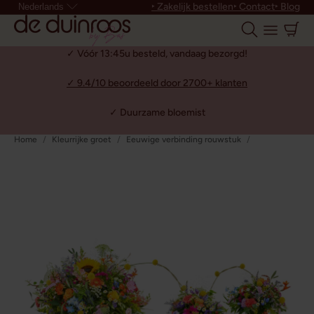
‣ Zakelijk bestellen
‣ Contact
‣ Blog
Nederlands
✓ Vóór 13:45u besteld, vandaag bezorgd!
✓ 9.4/10 beoordeeld door 2700+ klanten
✓ Duurzame bloemist
Home
Kleurrijke groet
Eeuwige verbinding rouwstuk