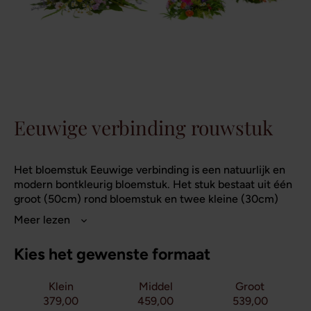
Eeuwige verbinding rouwstuk
Het bloemstuk Eeuwige verbinding is een natuurlijk en
modern bontkleurig bloemstuk. Het stuk bestaat uit één
groot (50cm) rond bloemstuk en twee kleine (30cm)
ronde bloemstukken. Het bloemstuk kan worden
uitgebreid met één of twee extra kleine ronde
bloemstukken. Het rouwstuk Eeuwige verbinding is
Kies het gewenste formaat
kleurrijk en uitbundig. De bijzondere vorm en krachtige
kleuren maken van dit rouwstuk een eigenzinnig
Klein
Middel
Groot
exemplaar. De bloemen die je tegenkomt zijn
379,00
459,00
539,00
voornamelijk bloemen die in de warme periodes van het