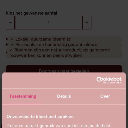
jaar volop aanwezig zijn.
Kies het gewenste aantal
✓ Lokale, duurzame bloemist
✓ Persoonlijk en handmatig gecontroleerd
✓ Bloemen zijn een natuurproduct, de geleverde
rouwwerken kunnen deels afwijken
Doorgaan naar bestellen
Bekijk vergelijkbare
rouwstukken
Toestemming
Details
Over
Onze website bloeit met cookies.
Persoonlijk advies
Duinroos maakt gebruik van cookies om jou de best