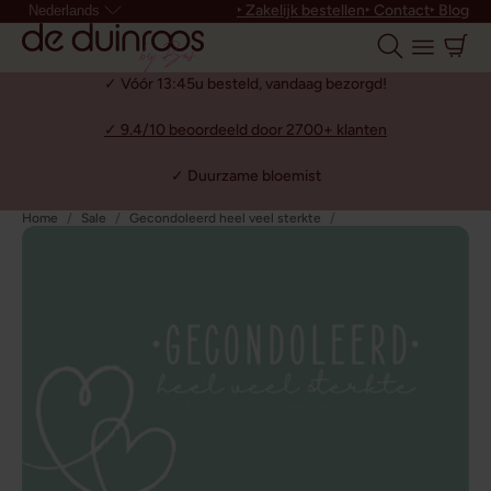
‣ Zakelijk bestellen
‣ Contact
‣ Blog
Nederlands
✓ Vóór 13:45u besteld, vandaag bezorgd!
✓ 9.4/10 beoordeeld door 2700+ klanten
✓ Duurzame bloemist
Home
Sale
Gecondoleerd heel veel sterkte