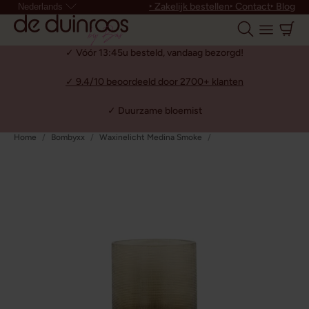
‣ Zakelijk bestellen
‣ Contact
‣ Blog
Nederlands
✓ Vóór 13:45u besteld, vandaag bezorgd!
✓ 9.4/10 beoordeeld door 2700+ klanten
✓ Duurzame bloemist
Home
Bombyxx
Waxinelicht Medina Smoke