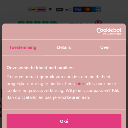
Deze accessoires vind
Toestemming
Details
Over
je vast ook mooi..
Onze website bloeit met cookies.
Duinroos maakt gebruik van cookies om jou de best
mogelijke ervaring te bieden. Lees
hier
alles over onze
De Duinroos
cookie- en privacyverklaring. Wil je iets aanpassen? Klik
dan op 'Details' en pas je voorkeuren aan.
Ons team staat 6 dagen per week voor je klaar om je te
helpen bij het maken van de juiste keuze of om je vragen te
beantwoorden. Happy to help!
Oké