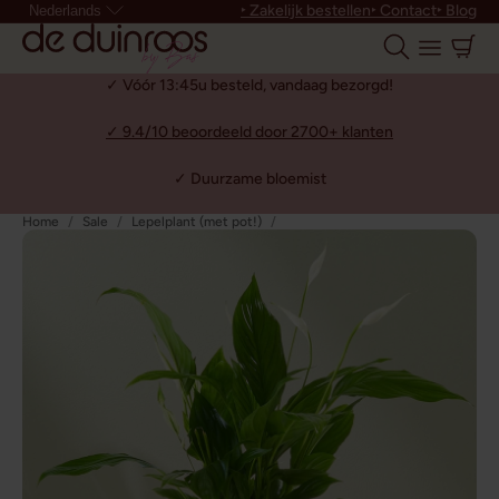
‣ Zakelijk bestellen
‣ Contact
‣ Blog
Nederlands
✓ Vóór 13:45u besteld, vandaag bezorgd!
✓ 9.4/10 beoordeeld door 2700+ klanten
✓ Duurzame bloemist
Home
Sale
Lepelplant (met pot!)