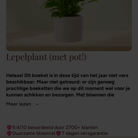
Lepelplant (met pot!)
Helaas! Dit boeket is in deze tijd van het jaar niet vers
beschikbaar. Maar niet getreurd: er zijn genoeg
prachtige boeketten die we op dit moment wel voor je
kunnen schikken en bezorgen. Met bloemen die
rechtstreeks van de veiling komen!
De lepelplant, ook wel bekend als de spathiphyllum, is
een absolute klassieker als housewarmingcadeau: vrolijk,
9.4/10 beoordeeld door 2700+ klanten
makkelijk in onderhoud en intens groen. Zowel de
Duurzame bloemist
7 dagen versgarantie