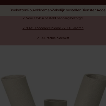
Boeketten
Rouwbloemen
Zakelijk bestellen
Diensten
Acces
✓ Vóór 13:45u besteld, vandaag bezorgd!
✓ 9.4/10 beoordeeld door 2700+ klanten
✓ Duurzame bloemist