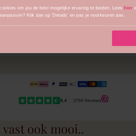
cookies om jou de best mogelijke ervaring te bieden. Lees
hier
a
ober
s aanpassen? Klik dan op 'Details' en pas je voorkeuren aan.
n met (zijden) bloemen. Door het robuuste formaat van 45 cm b
 vast ook mooi..