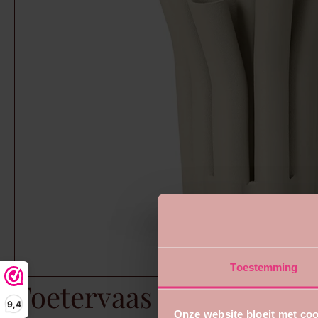
Toestemming
Toetervaas 12 Openinge
9,4
Onze website bloeit met coo