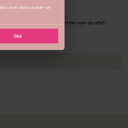
lles over onze cookie- en
ij 26 cm is het een echte eyecatcher voor op tafel!
Oké