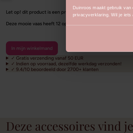
Duinroos maakt gebruik van 
Let op! dit product is een pre-order, verwachting eind okt
privacyverklaring. Wil je iet
Deze mooie vaas heeft 12 openingen die ieder te vullen zij
✓ Gratis verzending vanaf 50 EUR
✓ Indien op voorraad, dezelfde werkdag verzonden!
✓ 9.4/10 beoordeeld door 2700+ klanten
Deze accessoires vind je