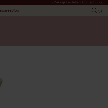
‣ Zakelijk bestellen
‣ Contact
‣ Blog
soires
Blog