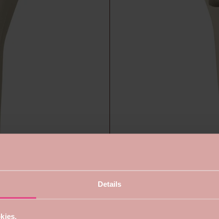
Details
n Sand Pre-order
kies.