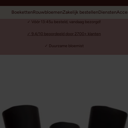
Boeketten
Rouwbloemen
Zakelijk bestellen
Diensten
Acces
✓ Vóór 13:45u besteld, vandaag bezorgd!
✓ 9.4/10 beoordeeld door 2700+ klanten
✓ Duurzame bloemist