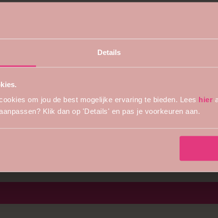
Details
kies.
 vast ook mooi..
cookies om jou de best mogelijke ervaring te bieden. Lees
hier
a
s aanpassen? Klik dan op 'Details' en pas je voorkeuren aan.
n bij het maken van de juiste keuze of om je vragen te beantw