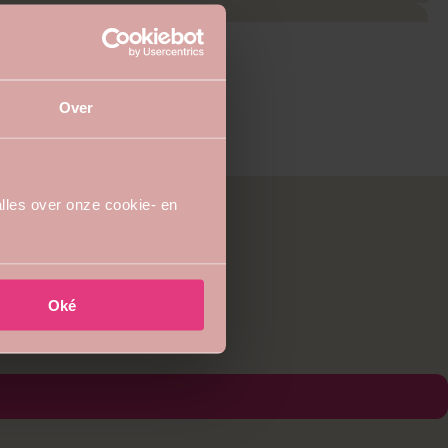
Over
lles over onze cookie- en
Oké
oorden. Happy to help!