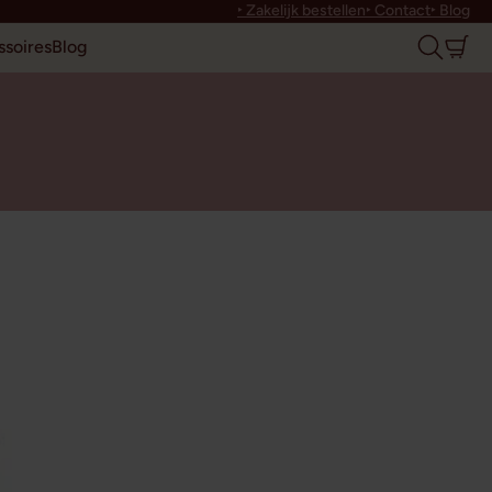
‣ Zakelijk bestellen
‣ Contact
‣ Blog
soires
Blog