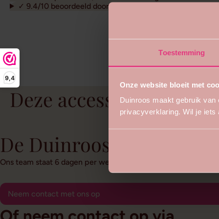
✓ 9.4/10 beoordeeld door 2700+ klanten
Toestemming
9,4
Onze website bloeit met coo
Deze accessoires vind je
Duinroos maakt gebruik van 
privacyverklaring. Wil je iet
De Duinroos
Ons team staat 6 dagen per week voor je klaar om je te helpe
Neem contact met ons op
Of neem contact op via