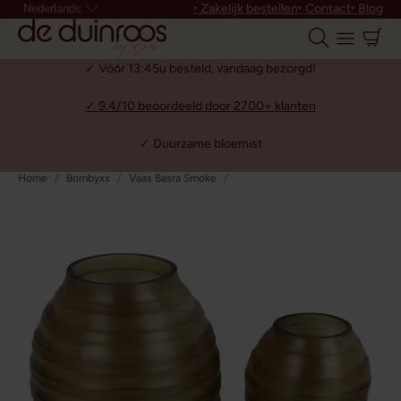
‣ Zakelijk bestellen
‣ Contact
‣ Blog
Nederlands
✓ Vóór 13:45u besteld, vandaag bezorgd!
✓ 9.4/10 beoordeeld door 2700+ klanten
✓ Duurzame bloemist
Home
Bombyxx
Vaas Basra Smoke