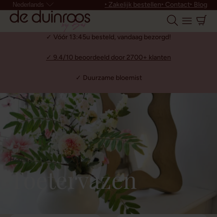
‣ Zakelijk bestellen
‣ Contact
‣ Blog
Nederlands
✓ Vóór 13:45u besteld, vandaag bezorgd!
✓ 9.4/10 beoordeeld door 2700+ klanten
✓ Duurzame bloemist
Home
Toetervazen